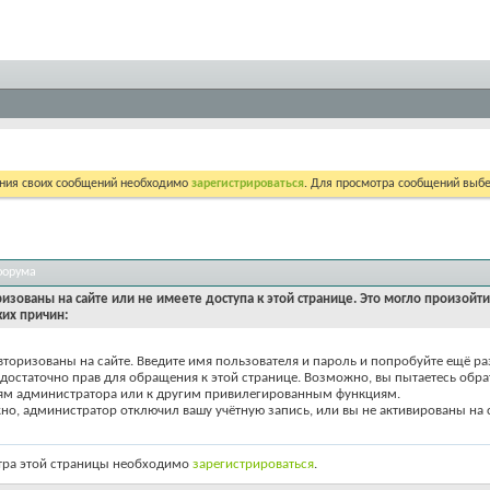
ния своих сообщений необходимо
зарегистрироваться
. Для просмотра сообщений выбе
форума
ризованы на сайте или не имеете доступа к этой странице. Это могло произойт
ких причин:
вторизованы на сайте. Введите имя пользователя и пароль и попробуйте ещё ра
едостаточно прав для обращения к этой странице. Возможно, вы пытаетесь обра
ям администратора или к другим привилегированным функциям.
о, администратор отключил вашу учётную запись, или вы не активированы на с
тра этой страницы необходимо
зарегистрироваться
.