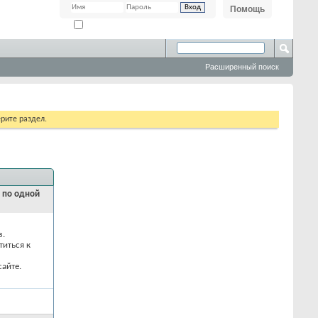
Помощь
Запомнить?
Расширенный поиск
рите раздел.
и по одной
з.
титься к
айте.