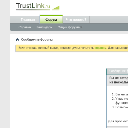
Главная
Форум
Что нового?
Справка
Календарь
Опции форума
Сообщение форума
Если это ваш первый визит, рекомендуем почитать
справку
. Для размеще
Сообщение 
Вы не авто
из несколь
Вы не а
У вас н
функци
Возможн
Для просмо